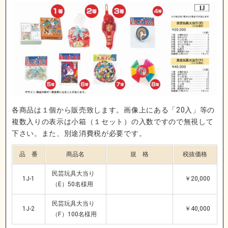
各商品は１個から販売致します。画像上にある「20入」等の
複数入りの表示は小箱（１セット）の入数ですので無視して
下さい。また、別途消費税が必要です。
品 番
商品名
規 格
税抜価格
民芸玩具大当り
1J-1
￥20,000
（E）50名様用
民芸玩具大当り
1J-2
￥40,000
（F）100名様用