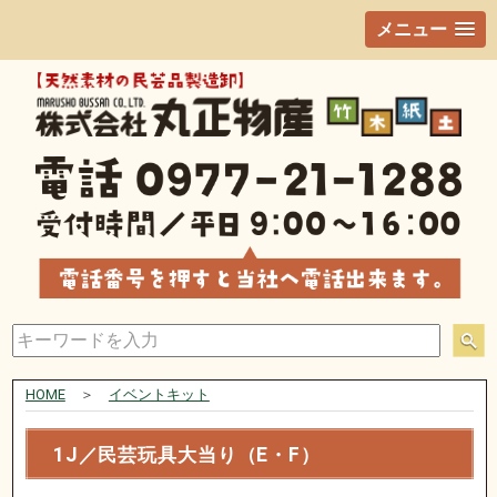
メニュー
HOME
＞
イベントキット
1J／民芸玩具大当り（E・F）