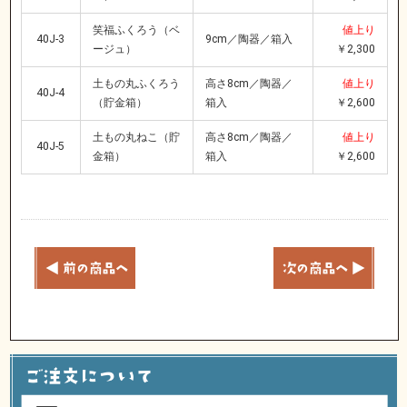
笑福ふくろう（ベ
値上り
40J-3
9cm／陶器／箱入
ージュ）
￥2,300
土もの丸ふくろう
高さ8cm／陶器／
値上り
40J-4
（貯金箱）
箱入
￥2,600
土もの丸ねこ（貯
高さ8cm／陶器／
値上り
40J-5
金箱）
箱入
￥2,600