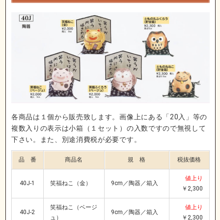
各商品は１個から販売致します。画像上にある「20入」等の
複数入りの表示は小箱（１セット）の入数ですので無視して
下さい。また、別途消費税が必要です。
品 番
商品名
規 格
税抜価格
値上り
40J-1
笑福ねこ（金）
9cm／陶器／箱入
￥2,300
笑福ねこ（ベージ
値上り
40J-2
9cm／陶器／箱入
ュ）
￥2,300