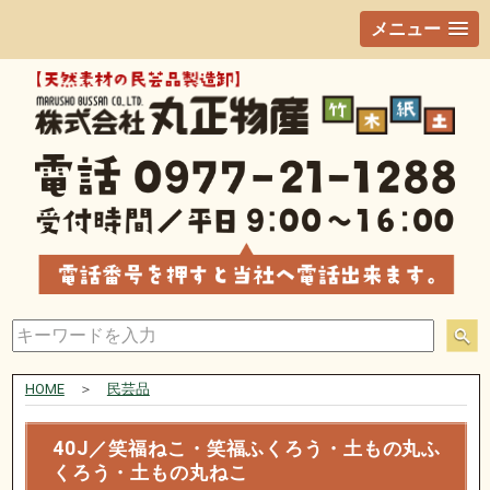
メニュー
HOME
＞
民芸品
40J／笑福ねこ・笑福ふくろう・土もの丸ふ
くろう・土もの丸ねこ