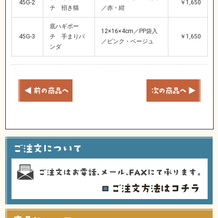
45G-2
￥1,650
チ 招き猫
／赤・紺
底ハギポー
12×16×4cm／PP袋入
45G-3
チ 手まりパ
￥1,650
／ピンク・ベージュ
ンダ