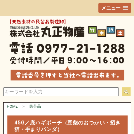
メニュー
HOME
＞
民芸品
45G／底ハギポーチ（豆柴のおつかい・招き
猫・手まりパンダ）