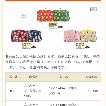
各商品は１個から販売致します。画像上にある「10入」等の
複数入りの表示は小箱（１セット）の入数ですので無視して
下さい。また、別途消費税が必要です。
品 番
商品名
規 格
税抜価格
底ハギポー
12×16×4cm／PP袋入
45G-1
チ 豆柴のお
￥1,650
／赤・緑
つかい
底ハギポー
12×16×4cm／PP袋入