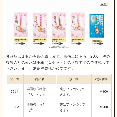
各商品は１個から販売致します。画像上にある「20入」等の
複数入りの表示は小箱（１セット）の入数ですので無視して
下さい。また、別途消費税が必要です。
品 番
商品名
規 格
税抜価格
金襴桜玉根付
袋はフック掛けで
59J-1
￥600
（大）ピンク
きます。
金襴桜玉根付
袋はフック掛けで
59J-2
￥600
（大）白
きます。