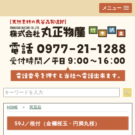
メニュー
HOME
＞
民芸品
59J／根付（金襴桜玉・円満丸桜）