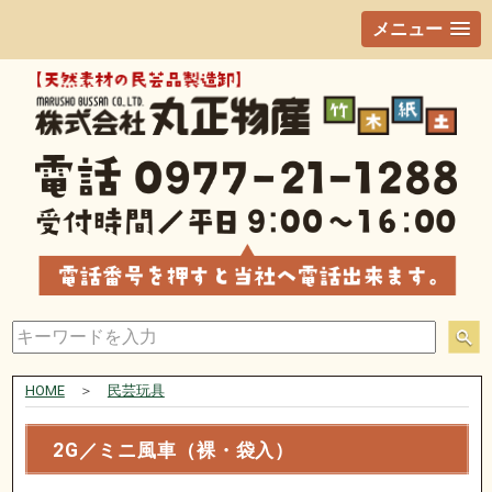
メニュー
HOME
＞
民芸玩具
2G／ミニ風車（裸・袋入）