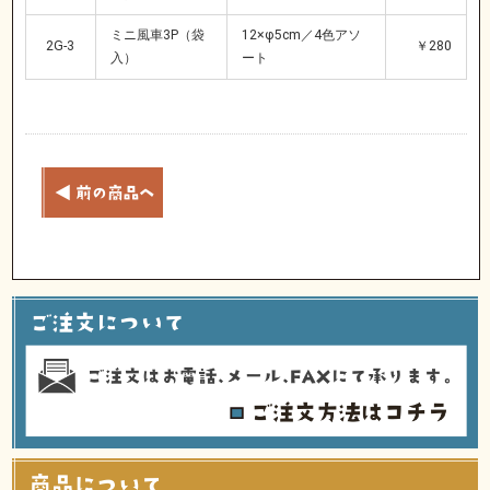
ミニ風車3P（袋
12×φ5cm／4色アソ
2G-3
￥280
入）
ート