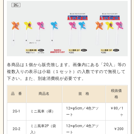
各商品は１個から販売致します。画像内にある「20入」等の
複数入りの表示は小箱（１セット）の入数ですので無視して
下さい。また、別途消費税が必要です。
税抜価
品 番
商品名
規 格
格
12×φ5cm／4色アソ
￥80／1
2G-1
ミニ風車（裸）
ート
ヶ
ミニ風車2P（袋
12×φ5cm／4色アソ
2G-2
￥200
入）
ート