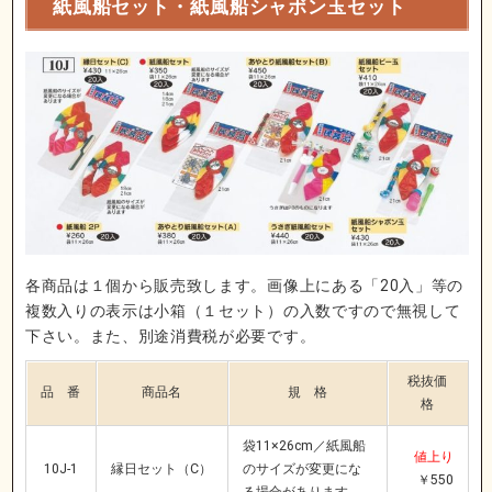
紙風船セット・紙風船シャボン玉セット
各商品は１個から販売致します。画像上にある「20入」等の
複数入りの表示は小箱（１セット）の入数ですので無視して
下さい。また、別途消費税が必要です。
税抜価
品 番
商品名
規 格
格
袋11×26cm／紙風船
値上り
10J-1
縁日セット（C）
のサイズが変更にな
￥550
る場合があります。