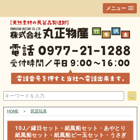
メニュー
HOME
＞
民芸玩具
10J／縁日セット・紙風船セット・あやとり
紙風船セット・紙風船ビー玉セット・うさぎ