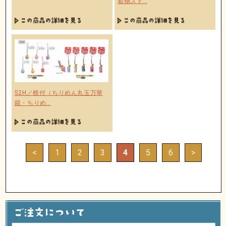
着物スト…
52H／根付（ちりめん丸玉万華
鏡・ちりめ…
<
1
2
3
4
5
6
>