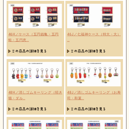
46H／ケース（五円銭亀・五円
46J／七福神ケース（特大・大）
蛙・五円恵…
…
48H／消しゴムキーリング（招き
48J／消しゴムキーリング（お寿
猫・ダル…
司・和菓…