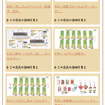
50H／消しゴムキーリング（和菓
50J／神龍刀キーホルダー（小・
子・招き…
大）…
51G／根付（つげ十二支）・キー
51H／つげ十二支根付…
ホルダー…
51J／つげ十二支キーホルダー…
52G／着物柄コンパクトミラー・