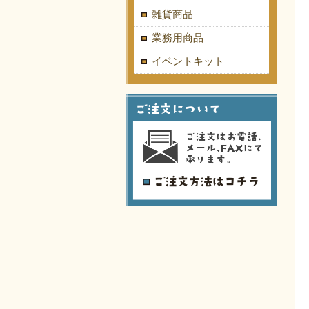
雑貨商品
業務用商品
イベントキット