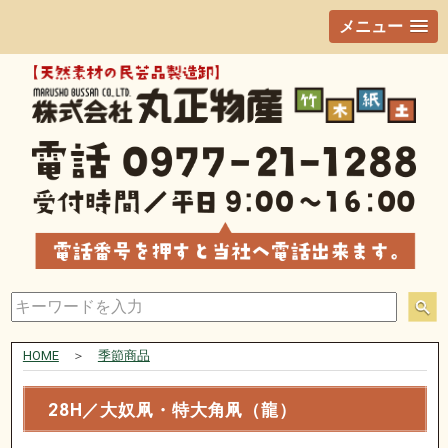
メニュー
HOME
＞
季節商品
28H／大奴凧・特大角凧（龍）