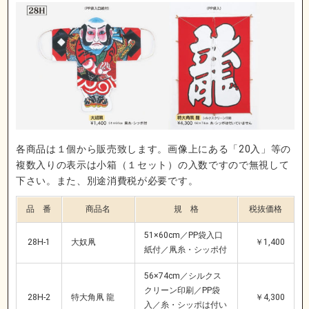
各商品は１個から販売致します。画像上にある「20入」等の
複数入りの表示は小箱（１セット）の入数ですので無視して
下さい。また、別途消費税が必要です。
品 番
商品名
規 格
税抜価格
51×60cm／PP袋入口
28H-1
大奴凧
￥1,400
紙付／凧糸・シッポ付
56×74cm／シルクス
クリーン印刷／PP袋
28H-2
特大角凧 龍
￥4,300
入／糸・シッポは付い