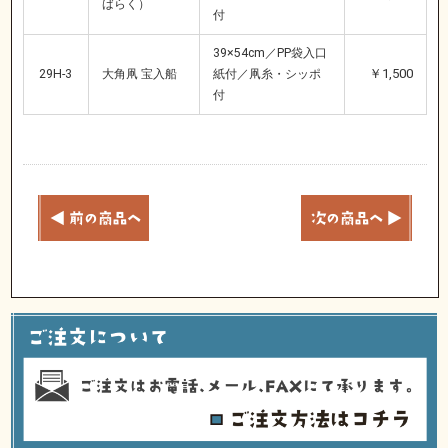
ばらく）
付
39×54cm／PP袋入口
￥1,500
29H-3
大角凧 宝入船
紙付／凧糸・シッポ
付