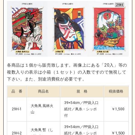
各商品は１個から販売致します。画像上にある「20入」等の
複数入りの表示は小箱（１セット）の入数ですので無視して
下さい。また、別途消費税が必要です。
品 番
商品名
規 格
税抜価格
39×54cm／PP袋入口
大角凧 風林火
29H-1
紙付／凧糸・シッポ
￥1,500
山
付
39×54cm／PP袋入口
大角凧 暫（し
￥1,500
29H-2
紙付／凧糸・シッポ