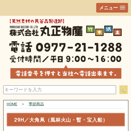
メニュー
HOME
＞
季節商品
29H／大角凧（風林火山・暫・宝入船）