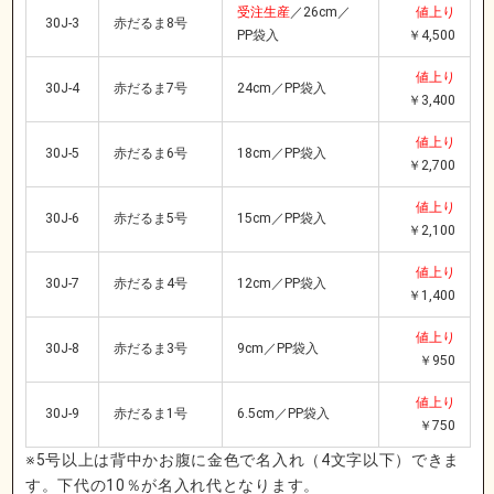
受注生産
／26cm／
値上り
30J-3
赤だるま8号
PP袋入
￥4,500
値上り
30J-4
赤だるま7号
24cm／PP袋入
￥3,400
値上り
30J-5
赤だるま6号
18cm／PP袋入
￥2,700
値上り
30J-6
赤だるま5号
15cm／PP袋入
￥2,100
値上り
30J-7
赤だるま4号
12cm／PP袋入
￥1,400
値上り
30J-8
赤だるま3号
9cm／PP袋入
￥950
値上り
30J-9
赤だるま1号
6.5cm／PP袋入
￥750
※5号以上は背中かお腹に金色で名入れ（4文字以下）できま
す。下代の10％が名入れ代となります。