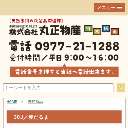
メニュー
HOME
＞
季節商品
30J／赤だるま