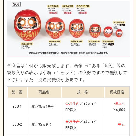
各商品は１個から販売致します。画像上にある「5入」等の
複数入りの表示は小箱（１セット）の入数ですので無視して
下さい。また、別途消費税が必要です。
品 番
商品名
規 格
税抜価格
受注生産
／30cm／
値上り
30J-1
赤だるま10号
PP袋入
￥6,800
受注生産
／28cm／
30J-2
赤だるま9号
中止
PP袋入