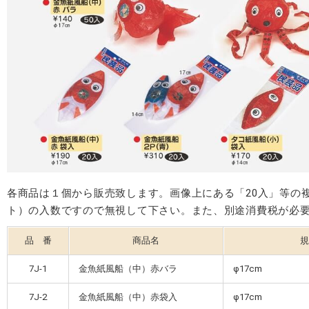
各商品は１個から販売致します。画像上にある「20入」等の
ト）の入数ですので無視して下さい。また、別途消費税が必
品 番
商品名
規
7J-1
金魚紙風船（中）赤バラ
φ17cm
7J-2
金魚紙風船（中）赤袋入
φ17cm