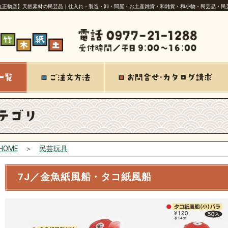
丸正物産】天然素材の民芸品｜仕入れ・製造・卸・問屋・お土産雑貨・和雑貨・和小物・民芸品・民
HOME
＞
民芸玩具
7J／金魚紙風船・タコ紙風船