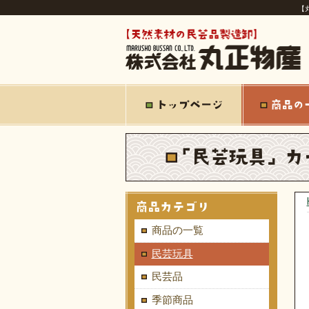
【
商品の一覧
民芸玩具
民芸品
季節商品