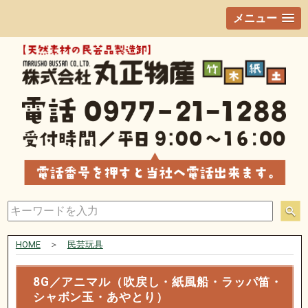
メニュー
HOME
＞
民芸玩具
8G／アニマル（吹戻し・紙風船・ラッパ笛・
シャボン玉・あやとり）