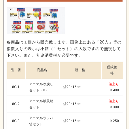
各商品は１個から販売致します。画像上にある「20入」等の
複数入りの表示は小箱（１セット）の入数ですので無視して
下さい。また、別途消費税が必要です。
税抜価
品 番
商品名
規 格
格
アニマル吹戻し
値上り
8G-1
袋20×16cm
セット（B）
￥400
アニマル紙風船
値上り
8G-2
袋20×16cm
セット
￥300
アニマルラッパ
8G-3
袋20×16cm
￥250
笛セット